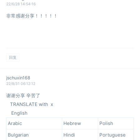
22/6/28 14:54:16
非常感谢分享！！！！！
回复
jschuxin168
22/8/31 06:12:12
谢谢分享 辛苦了
TRANSLATE with x
English
Arabic
Hebrew
Polish
Bulgarian
Hindi
Portuguese