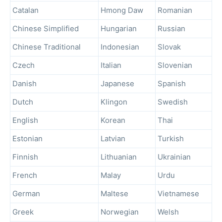
Catalan
Hmong Daw
Romanian
Chinese Simplified
Hungarian
Russian
Chinese Traditional
Indonesian
Slovak
Czech
Italian
Slovenian
Danish
Japanese
Spanish
Dutch
Klingon
Swedish
English
Korean
Thai
Estonian
Latvian
Turkish
Finnish
Lithuanian
Ukrainian
French
Malay
Urdu
German
Maltese
Vietnamese
Greek
Norwegian
Welsh