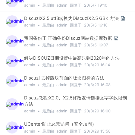
admin
•
最后由
admin
回复于
20/5/7 19:10
Discuz!X2.5 utf8转换为Discuz!X2.5 GBK 方法
admin
•
最后由
admin
回复于
20/5/5 16:18
帝国备份王 正确备份Discuz网站数据库数据
admin
•
最后由
admin
回复于
20/5/5 16:07
解决DISCUZ日期设置中最高只到2020年的方法
admin
•
最后由
admin
回复于
20/3/29 16:14
Discuz! 去掉版块前面的版块图标的方法
admin
•
最后由
admin
回复于
20/3/29 16:08
Discuz教程:X2.0、X2.5修改友情链接文字字数限制
方法
admin
•
最后由
admin
回复于
20/3/29 16:00
UCenter防止恶意访问（安全加固）
admin
•
最后由
admin
回复于
20/3/29 15:58