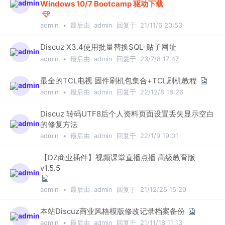
Windows 10/7 Bootcamp 驱动下载
admin
•
最后由
admin
回复于
21/11/6 20:53
Discuz X3.4使用批量替换SQL-贴子网址
admin
•
最后由
admin
回复于
23/7/8 17:47
最全的TCL电视 固件刷机包集合+TCL刷机教程
admin
•
最后由
admin
回复于
22/12/8 18:26
Discuz 转码UTF8后个人资料页面设置丢失显示空白
的修复方法
admin
•
最后由
admin
回复于
22/1/9 19:01
【DZ商业插件】视频课堂直播点播 高级教育版
v1.5.5
admin
•
最后由
admin
回复于
21/12/25 15:20
本站Discuz商业风格模版修改记录档案备份
admin
•
最后由
admin
回复于
21/11/18 11:13