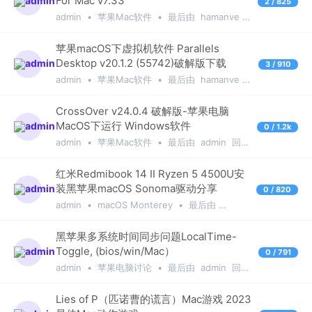
For Mac v7.33
2 / 825
admin
•
苹果Mac软件
•
最后由
hamanve
回复于
7个月前
苹果macOS下虚拟机软件 Parallels
Desktop v20.1.2 (55742)破解版下载
3 / 910
admin
•
苹果Mac软件
•
最后由
hamanve
回复于
4个月前
CrossOver v24.0.4 破解版-苹果电脑
MacOS下运行 Windows软件
0 / 1.2k
admin
•
苹果Mac软件
•
最后由
admin
回复
于
1年前
红米Redmibook 14 II Ryzen 5 4500U安
装黑苹果macOS Sonoma驱动分享
0 / 820
admin
•
macOS Monterey
•
最后由
admin
回复于
1年前
黑苹果多系统时间同步问题LocalTime-
Toggle, (bios/win/Mac）
0 / 791
admin
•
苹果电脑讨论
•
最后由
admin
回复
于
1年前
Lies of P（匹诺曹的谎言）Mac游戏 2023