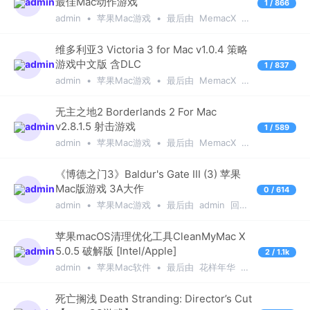
最佳Mac动作游戏
1 / 866
admin
•
苹果Mac游戏
•
最后由
MemacX
回
复于
1年前
维多利亚3 Victoria 3 for Mac v1.0.4 策略
游戏中文版 含DLC
1 / 837
admin
•
苹果Mac游戏
•
最后由
MemacX
回
复于
1年前
无主之地2 Borderlands 2 For Mac
v2.8.1.5 射击游戏
1 / 589
admin
•
苹果Mac游戏
•
最后由
MemacX
回
复于
1年前
《博德之门3》Baldur's Gate III (3) 苹果
Mac版游戏 3A大作
0 / 614
admin
•
苹果Mac游戏
•
最后由
admin
回复
于
1年前
苹果macOS清理优化工具CleanMyMac X
5.0.5 破解版 [Intel/Apple]
2 / 1.1k
admin
•
苹果Mac软件
•
最后由
花样年华
回
复于
1年前
死亡搁浅 Death Stranding: Director’s Cut