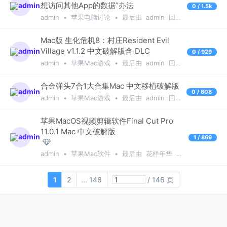
想访问其他App的数据”办法
0 / 1.5k
admin
•
苹果电脑讨论
•
最后由
admin
回复
于
1年前
Mac版 生化危机8：村庄Resident Evil
Village v1.1.2 中文破解版含 DLC
0 / 929
admin
•
苹果Mac游戏
•
最后由
admin
回复
于
1年前
合金弹头7合1大合集Mac 中文移植破解版
0 / 808
admin
•
苹果Mac游戏
•
最后由
admin
回
复于
1年前
苹果MacOS视频剪辑软件Final Cut Pro
11.0.1 Mac 中文破解版
1 / 869
admin
•
苹果Mac软件
•
最后由
花样年华
回
复于
1年前
1
2
... 146
/ 146 页