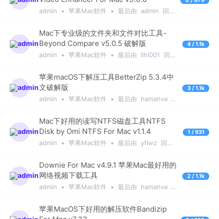
Mac OS X Lion
Mac OS X Snow Leopard
admin
•
苹果Mac软件
•
最后由
admin
回复
于
1年前
音频视频设计
Web网络开发
社区站务区
Mac下专业级的文件夹和文件对比工具-
Beyond Compare v5.0.5 破解版
4 / 1.1k
admin
•
苹果Mac软件
•
最后由
llhl001
回复
于
6个月前
苹果macOS下解压工具BetterZip 5.3.4中
文破解版
3 / 1.1k
admin
•
苹果Mac软件
•
最后由
hamanve
回复于
7个月前
Mac下好用的读写NTFS磁盘工具NTFS
Disk by Omi NTFS For Mac v1.1.4
1 / 931
admin
•
苹果Mac软件
•
最后由
yflwz
回复
于
1年前
Downie For Mac v4.9.1 苹果Mac最好用的
网络视频下载工具
2 / 1.1k
admin
•
苹果Mac软件
•
最后由
hamanve
回复于
3个月前
苹果MacOS下好用的解压软件Bandizip