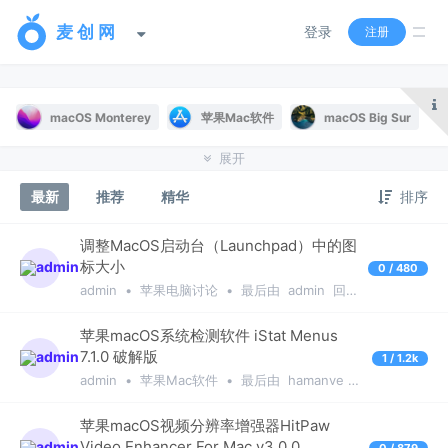
登录
注册
macOS Monterey
苹果Mac软件
macOS Big Sur
展开
macOS Catalina
苹果电脑讨论
Windows
最新
推荐
精华
排序
果粉闲谈交流
Mac提问与解答
黑苹果网卡驱动
黑苹果声卡驱动
黑苹果显卡驱动
macOS Mojave
调整MacOS启动台（Launchpad）中的图
标大小
0 / 480
音乐视频分享
iPad讨论区
iPhone讨论区
admin
•
苹果电脑讨论
•
最后由
admin
回
复于
7个月前
苹果Mac游戏
High Sierra
黑苹果驱动
苹果macOS系统检测软件 iStat Menus
7.1.0 破解版
1 / 1.2k
OS X El Capitan
OS X Yosemite
admin
•
苹果Mac软件
•
最后由
hamanve
回复于
7个月前
OS X Mavericks
OS X Mountain Lion
苹果macOS视频分辨率增强器HitPaw
Video Enhancer For Mac v3.0.0
0 / 879