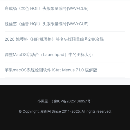
唐成杨《本色 HQⅡ》头版限量编号[WAV+CUE]
魏佳艺《佳音 HQⅡ》头版限量编号[WAV+CUE]
2026 姚璎格《HIFI姚璎格》签名头版限量编号24K金碟
调整MacOS启动台（Launchpad）中的图标大小
苹果macOS系统检测软件 iStat Menus 7.1.0 破解版
小黑屋
(
豫ICP备2025136957号
)
© Copyright.
麦创网
Since 2011-2025, All rights reserved.