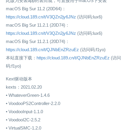
此版为安装app封装而成，可直接用于macOS下安装
macOS Big Sur 11.2 (20D64)：
https://cloud.189.cn/t/V3QZn2jy6JNz
(访问码:lux6)
macOS Big Sur 11.2.1 (20D74)：
https://cloud.189.cn/t/V3QZn2jy6JNz
(访问码:lux6)
macOS Big Sur 11.2.1 (20D74)：
https://cloud.189.cn/t/QJNbEnZRzuEz
(访问码:f1yo)
本站直接下载：
https://cloud.189.cn/t/QJNbEnZRzuEz
(访问
码:f1yo)
Kext驱动版本
kexts：2021.02.20
• WhateverGreen-1.4.6
• VoodooPS2Controller-2.2.0
• VoodooInput-1.1.0
• VoodooI2C-2.5.2
• VirtualSMC-1.2.0