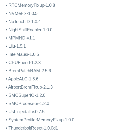
• RTCMemoryFixup-1.0.8
• NVMeFix-1.0.5
• NoTouchID-1.0.4
• NightShiftEnabler-1.0.0
• MPMND-v1.1
• Lilu-1.5.1
• IntelMausi-1.0.5
• CPUFriend-1.2.3
• BrcmPatchRAM-2.5.6
• AppleALC-1.5.6
• AirportBrcmFixup-2.1.3
• SMCSuperIO-1.2.0
• SMCProcessor-1.2.0
• Usbinjectall-v.0.7.5
• SystemProfilerMemoryFixup-1.0.0
• ThunderboltReset-1.0.0d1