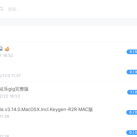
5 / 
7 18:52
2 / 
5/11/3 11:57
絃乐gig完整版
1 / 
2/22 18:53
ete.v3.14.0.MacOSX.Incl.Keygen-R2R MAC版
0 / 
11:39
0 / 
11:26